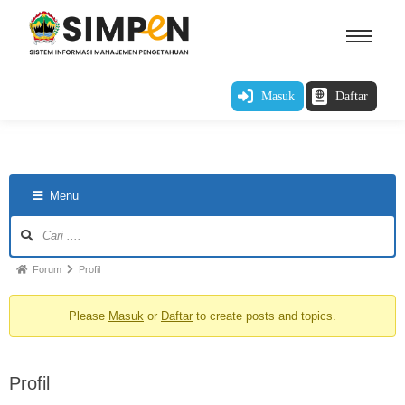
Masuk
Daftar
Menu
Forum
Profil
Please
Masuk
or
Daftar
to create posts and topics.
Profil