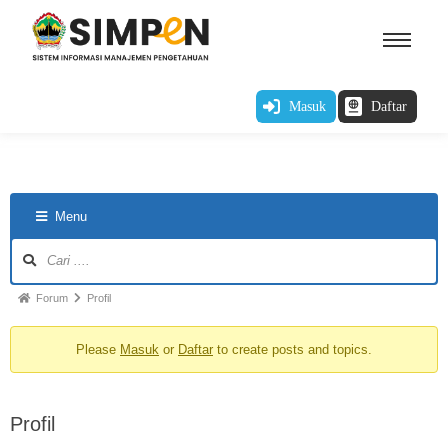
Masuk
Daftar
Menu
Forum
Profil
Please
Masuk
or
Daftar
to create posts and topics.
Profil