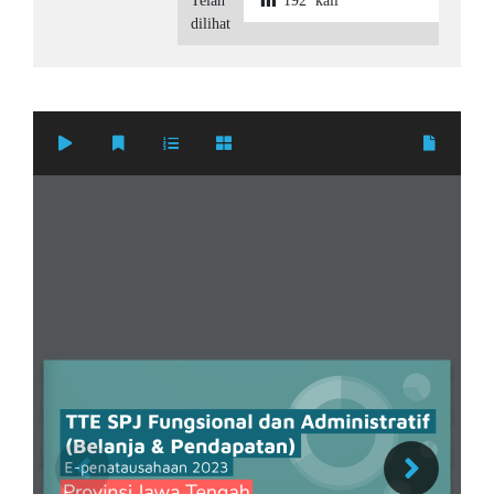
Telah
192
kali
dilihat