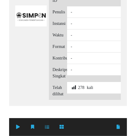
ID
Penulis
-
Instansi
-
Waktu
-
Format
-
Kontributor
-
Deskripsi
-
Singkat
Telah
278
kali
dilihat