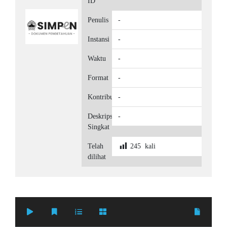
ID
Penulis
-
Instansi
-
Waktu
-
Format
-
Kontributor
-
Deskripsi
-
Singkat
Telah
245
kali
dilihat