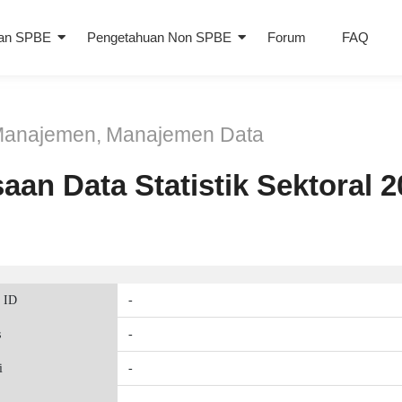
an SPBE
Pengetahuan Non SPBE
Forum
FAQ
anajemen
,
Manajemen Data
an Data Statistik Sektoral 2
 ID
-
s
-
i
-