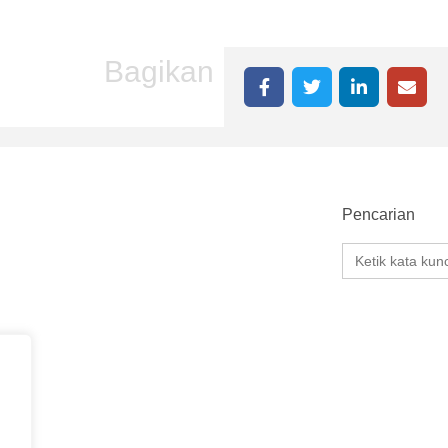
Bagikan
Pencarian
Search
for: