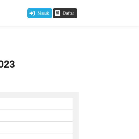
Masuk
Daftar
023