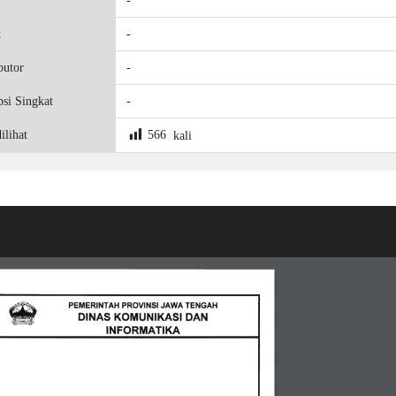
-
t
-
butor
-
psi Singkat
-
ilihat
566
kali