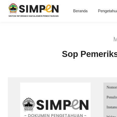
Beranda
Pengetahu
M
Sop Pemeriksa
Nomor
Penuli
Instans