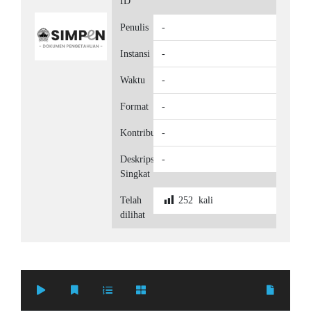
ID
Penulis
-
Instansi
-
Waktu
-
Format
-
Kontributor
-
Deskripsi
-
Singkat
Telah
252
kali
dilihat