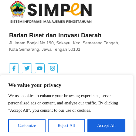
Badan Riset dan Inovasi Daerah
Jl. Imam Bonjol No.190, Sekayu, Kec. Semarang Tengah,
Kota Semarang, Jawa Tengah 50131
Pencarian
We value your privacy
Search Button
Search
We use cookies to enhance your browsing experience, serve
for:
personalized ads or content, and analyze our traffic. By clicking
"Accept All", you consent to our use of cookies.
Customize
Reject All
Accept All
© 2024 Badan Riset dan Inovasi Daerah Provinsi Jawa Tengah