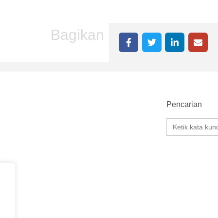
Bagikan
Pencarian
Search
for: