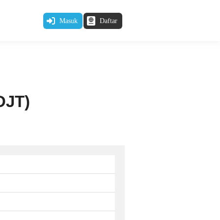
Masuk
Daftar
DJT)