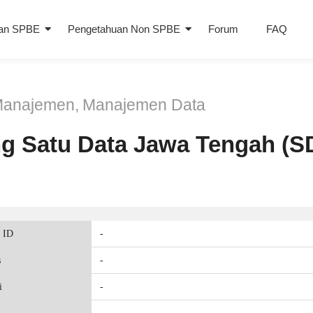
an SPBE
Pengetahuan Non SPBE
Forum
FAQ
anajemen
,
Manajemen Data
g Satu Data Jawa Tengah (S
 ID
-
s
-
i
-