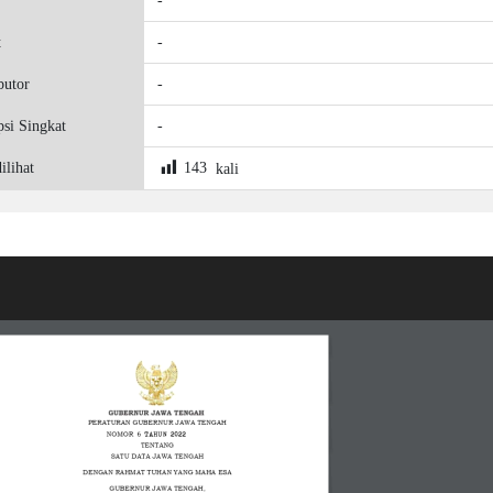
-
t
-
butor
-
psi Singkat
-
ilihat
143
kali