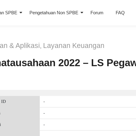
an SPBE
Pengetahuan Non SPBE
Forum
FAQ
an & Aplikasi
,
Layanan Keuangan
natausahaan 2022 – LS Pegawa
 ID
-
s
-
i
-