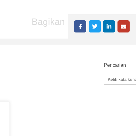
Bagikan
Pencarian
Search
for: