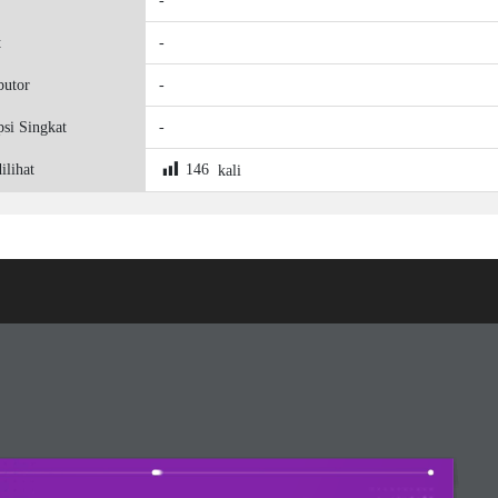
-
t
-
butor
-
psi Singkat
-
ilihat
146
kali