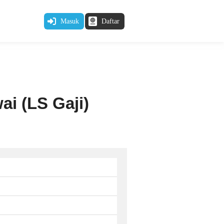
Masuk
Daftar
i (LS Gaji)